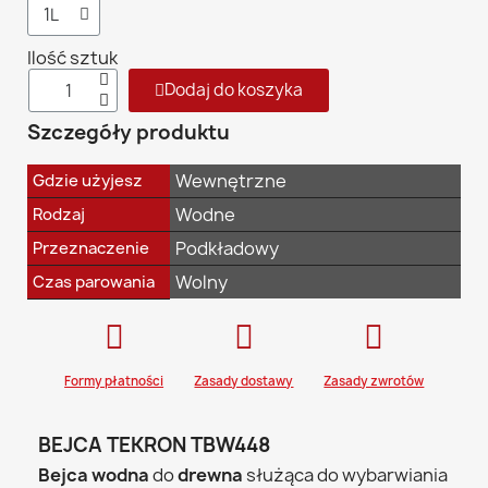
Ilość sztuk
Dodaj do koszyka
Szczegóły produktu
Wewnętrzne
Gdzie użyjesz
Wodne
Rodzaj
Podkładowy
Przeznaczenie
Wolny
Czas parowania
Formy płatności
Zasady dostawy
Zasady zwrotów
BEJCA TEKRON TBW448
Bejca wodna
do
drewna
służąca do wybarwiania