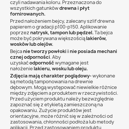
czyli nadawania koloru. Przeznaczona do
wszystkich gatunków
drewna i płyt
fornirowanych.
Przed nałożeniem bejcy, zalecany szlif drewna
papierem o gradacji p100-p150. Aplikowanie
poprzez
natrysk, tampon lub pędzel.
Ta bejca
może być pokrywana większością
lakierów,
wosków lub olejów.
Bejca
nie
tworzy
powłoki
i
nie
posiada
mechani
cznej
odporności
. Aby
uzyskać
odporność
wymagane jest
nałożenie
lakieru, wosku lub oleju.
Zdjęcia mają charakter poglądowy-
wykonane
są metodą tamponowania na drewnie
dębowym. Mogą występować niewielkie różnice
między zdjęciem a produktem w rzeczywistości.
Przed użyciem produktu należy bezwzględnie
zapoznać się z etykietą zamieszczoną na
opakowaniu. Zużycie produktów jest
orientacyjne, może różnić się w zależności od
zastosowania, chłonności podłoża lub metody
aplikacji. Przed zastosowaniem produktu