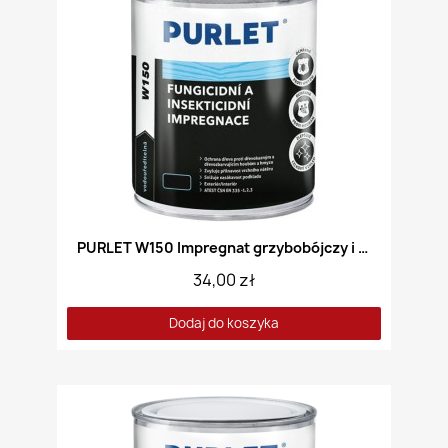
PURLET W150 Impregnat grzybobójczy i owadobójczy Bezbarwny
34,00 zł
Dodaj do koszyka