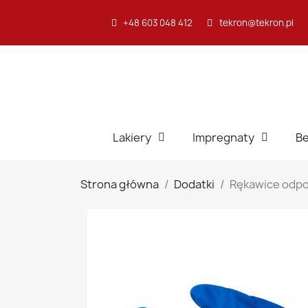
+48 603 048 412
tekron@tekron.pl
Lakiery
Impregnaty
Be
Strona główna
Dodatki
Rękawice odpo