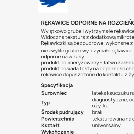
RĘKAWICE ODPORNE NA ROZCIEŃC
Wyjątkowo grube i wytrzymałe rękawice
Widoczna tekstura z dodatkową mikrote
Rękawiczki są bezpudrowe, wykonane z
niezwykle grube i wytrzymałe rękawice
odporne na wirusy
produkt polimeryzowany – łatwo zakłada 
produkt posiada testy na odporność chem
rękawice dopuszczone do kontaktu z ż
Specyfikacja
Surowniec
lateks kauczuku 
diagnostyczne, o
Typ
użytku
Środek pudrujący
brak
Powierzchnia
teksturowana na 
Kształt
uniwersalny
Wykończenie