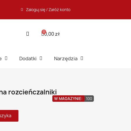
Zaloguj się / Załóż konto
0,00 zł
e
Dodatki
Narzędzia
a rozcieńczalniki
W MAGAZYNIE:
100
szyka