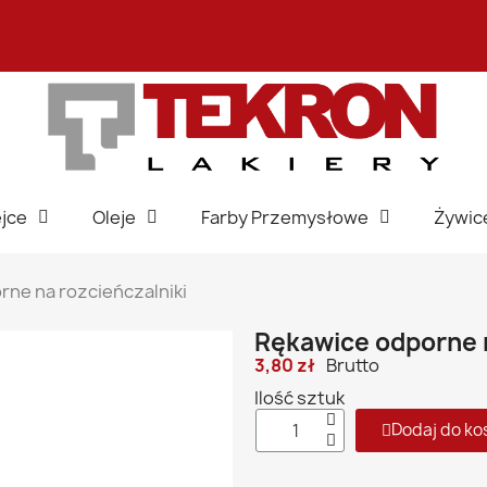
jce
Oleje
Farby Przemysłowe
Żywic
rne na rozcieńczalniki
Rękawice odporne n
3,80 zł
Brutto
Ilość sztuk
Dodaj do ko