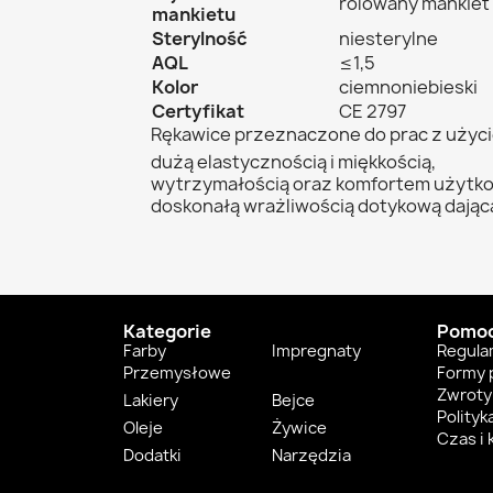
rolowany mankiet
mankietu
Sterylność
niesterylne
AQL
≤1,5
Kolor
ciemnoniebieski
Certyfikat
CE 2797
Rękawice przeznaczone do prac z użyc
dużą elastycznością i miękkością,
wytrzymałością oraz komfortem użytko
doskonałą wrażliwością dotykową dającą
Kategorie
Pomo
Farby
Impregnaty
Regula
Przemysłowe
Formy 
Zwroty 
Lakiery
Bejce
Polityk
Oleje
Żywice
Czas i
Dodatki
Narzędzia