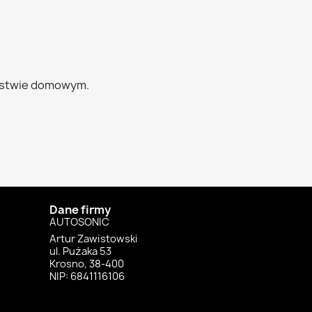
rstwie domowym.
Dane firmy
AUTOSONIC
Artur Zawistowski
ul. Pużaka 53
Krosno, 38-400
NIP: 6841116106