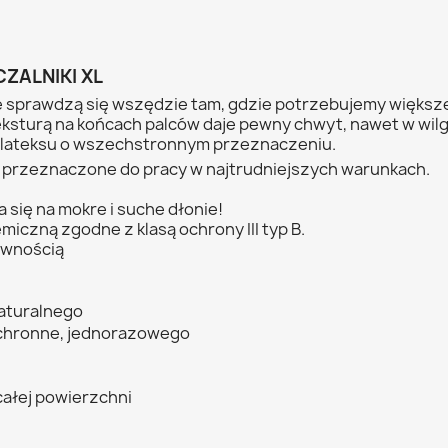
ZALNIKI XL
 sprawdzą się wszędzie tam, gdzie potrzebujemy większ
ksturą na końcach palców daje pewny chwyt, nawet w wil
 lateksu o wszechstronnym przeznaczeniu.
, przeznaczone do pracy w najtrudniejszych warunkach.
się na mokre i suche dłonie!
iczną zgodne z klasą ochrony III typ B.
ywnością
naturalnego
chronne, jednorazowego
całej powierzchni