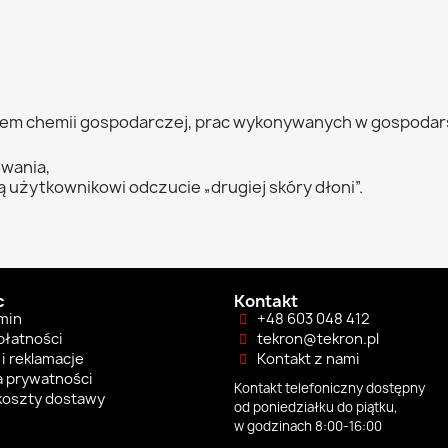
iem chemii gospodarczej, prac wykonywanych w gospoda
wania,
 użytkownikowi odczucie „drugiej skóry dłoni”.
c
Kontakt
min
+48 603 048 412
płatności
tekron@tekron.pl
i reklamacje
Kontakt z nami
a prywatności
Kontakt telefoniczny dostępny
 koszty dostawy
od poniedziałku do piątku,
w godzinach 8:00-16:00