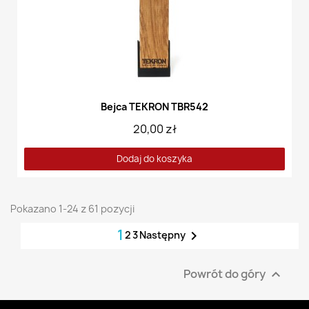
Bejca TEKRON TBR542
20,00 zł
Dodaj do koszyka
Pokazano 1-24 z 61 pozycji
1

2
3
Następny
Powrót do góry
