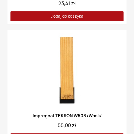
23,41 zł
Dodaj do koszyka
Impregnat TEKRON W503 /Wosk/
55,00 zł