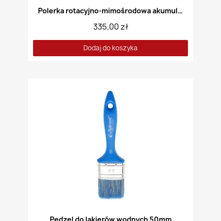
Polerka rotacyjno-mimośrodowa akumulatorowa DEDRA DED7085
335,00 zł
Dodaj do koszyka
Pędzel do lakierów wodnych 50mm