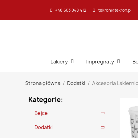
+48 603 048 412
tekron@tekron.pl
Lakiery
Impregnaty
Be
Strona główna
Dodatki
Akcesoria Lakierni
Kategorie:
Bejce
Dodatki