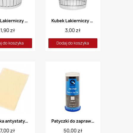
Kubek Lakierniczy 1,1L
Kubek Lakierniczy 1,9L
1,90 zł
3,00 zł
j do koszyka
Dodaj do koszyka
Szmatka antystatyczna 80 x 50cm
Patyczki do zaprawek - 100 szt.
7,00 zł
50,00 zł