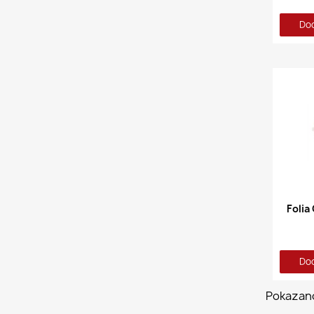
Dod
Dod
Pokazano