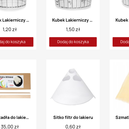
Kubek Lakierniczy 0,3L
Kubek Lakierniczy 0,55L
1,20 zł
1,50 zł
aj do koszyka
Dodaj do koszyka
Doda
Mieszadła do lakieru op. 130szt
Sitko filtr do lakieru
35,00 zł
0,60 zł