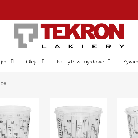
jce
Oleje
Farby Przemysłowe
Żywic
cze