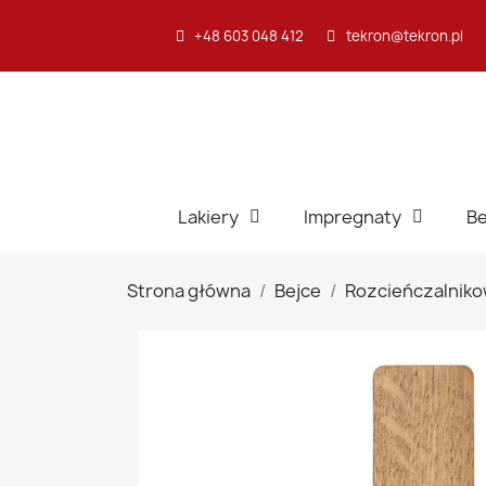
+48 603 048 412
tekron@tekron.pl
Lakiery
Impregnaty
Be
Strona główna
Bejce
Rozcieńczalnik