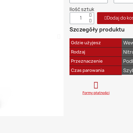
Ilość sztuk
Dodaj do ko
Szczegóły produktu
Wew
Gdzie użyjesz
Nitr
Rodzaj
Pod
Przeznaczenie
Szy
Czas parowania
Formy płatności