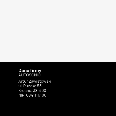
Dane firmy
AUTOSONIC
Artur Zawistowski
ul. Pużaka 53
Krosno, 38-400
NIP: 6841116106