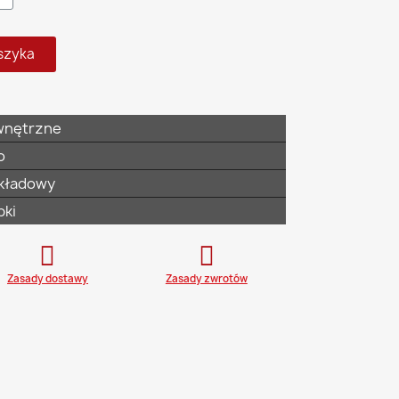
szyka
nętrzne
o
kładowy
bki
Zasady dostawy
Zasady zwrotów