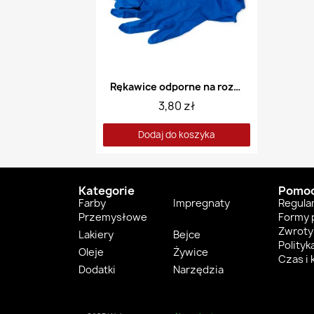
Rękawice odporne na rozcieńczalniki
3,80 zł
Dodaj do koszyka
Kategorie
Pomo
Farby
Impregnaty
Regula
Przemysłowe
Formy 
Zwroty 
Lakiery
Bejce
Polityk
Oleje
Żywice
Czas i
Dodatki
Narzędzia