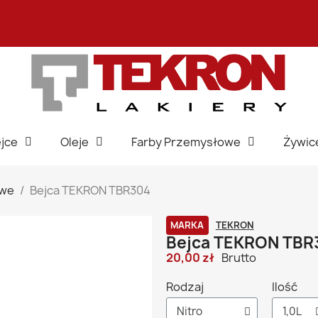
jce
Oleje
Farby Przemysłowe
Żywic
owe
Bejca TEKRON TBR304
MARKA
TEKRON
Bejca TEKRON TBR
20,00 zł
Brutto
Rodzaj
Ilość