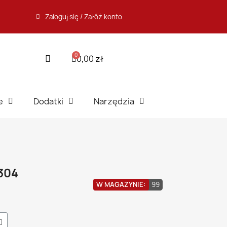
Zaloguj się / Załóż konto
0,00 zł
e
Dodatki
Narzędzia
304
W MAGAZYNIE:
99