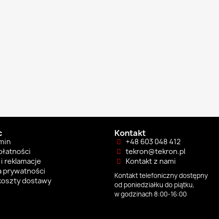
c
Kontakt
min
+48 603 048 412
płatności
tekron@tekron.pl
i reklamacje
Kontakt z nami
a prywatności
Kontakt telefoniczny dostępny
 koszty dostawy
od poniedziałku do piątku,
w godzinach 8:00-16:00