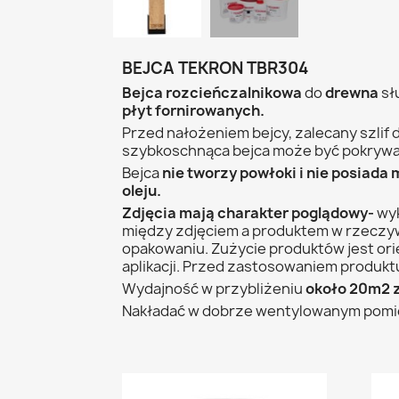
BEJCA TEKRON TBR304
Bejca rozcieńczalnikowa
do
drewna
sł
płyt fornirowanych.
Przed nałożeniem bejcy, zalecany szlif
szybkoschnąca bejca może być pokryw
Bejca
nie
tworzy
powłoki
i
nie
posiada
oleju.
Zdjęcia mają charakter poglądowy-
wy
między zdjęciem a produktem w rzeczyw
opakowaniu. Zużycie produktów jest ori
aplikacji. Przed zastosowaniem produk
Wydajność w przybliżeniu
około 20m2 z
Nakładać w dobrze wentylowanym pomies