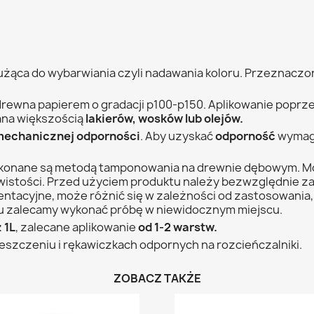
użąca do wybarwiania czyli nadawania koloru. Przeznacz
 drewna papierem o gradacji p100-p150. Aplikowanie poprz
ana większością
lakierów, wosków lub olejów.
mechanicznej
odporności
. Aby uzyskać
odporność
wymaga
konane są metodą tamponowania na drewnie dębowym. Mo
istości. Przed użyciem produktu należy bezwzględnie za
entacyjne, może różnić się w zależności od zastosowania
tu zalecamy wykonać próbę w niewidocznym miejscu.
 1L
, zalecane aplikowanie
od 1-2 warstw.
zczeniu i rękawiczkach odpornych na rozcieńczalniki.
ZOBACZ TAKŻE