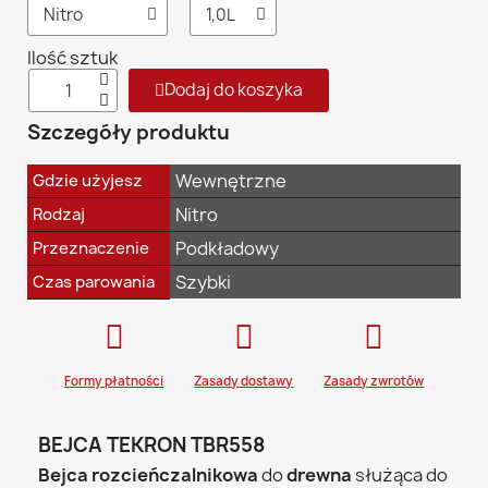
Ilość sztuk
Dodaj do koszyka
Szczegóły produktu
Wewnętrzne
Gdzie użyjesz
Nitro
Rodzaj
Podkładowy
Przeznaczenie
Szybki
Czas parowania
Formy płatności
Zasady dostawy
Zasady zwrotów
BEJCA TEKRON TBR558
Bejca rozcieńczalnikowa
do
drewna
służąca do