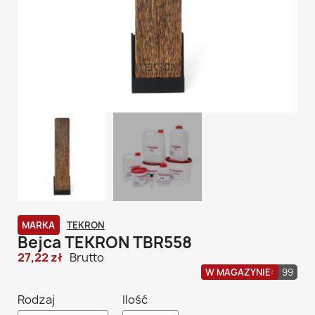
MARKA
TEKRON
Bejca TEKRON TBR558
27,22 zł
Brutto
W MAGAZYNIE:
99
Rodzaj
Ilość