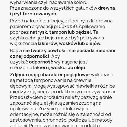
wybarwiania czyli nadawania koloru.
Przeznaczona do wszystkich gatunków
drewna
i płyt fornirowanych.
Przed nałożeniem bejcy, zalecany szlif drewna
papierem o gradacji p100-p150. Aplikowanie
poprzez
natrysk, tampon lub pędzel.
Ta
szybkoschnąca bejca może być pokrywana
większością
lakierów, wosków lub olejów.
Bejca
nie
tworzy
powłoki
i
nie
posiada
mechani
cznej
odporności
. Aby
uzyskać
odporność
wymagane jest
nałożenie
lakieru, wosku lub oleju.
Zdjęcia mają charakter poglądowy-
wykonane
są metodą tamponowania na drewnie
dębowym. Mogą występować niewielkie różnice
między zdjęciem a produktem w rzeczywistości.
Przed użyciem produktu należy bezwzględnie
zapoznać się z etykietą zamieszczoną na
opakowaniu. Zużycie produktów jest
orientacyjne, może różnić się w zależności od
zastosowania, chłonności podłoża lub metody
aplikacji. Przed zastosowaniem produktu