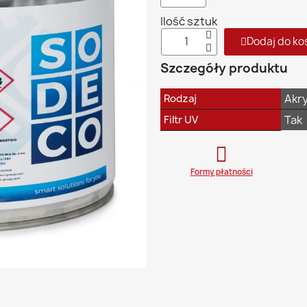
Ilość sztuk
Dodaj do ko
Szczegóły produktu
Akry
Rodzaj
Tak
Filtr UV
Formy płatności