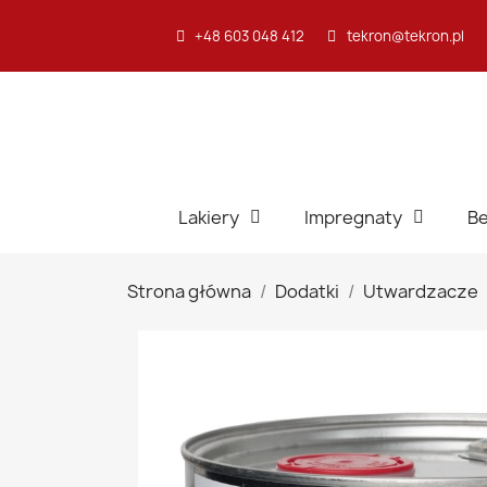
+48 603 048 412
tekron@tekron.pl
Lakiery
Impregnaty
Be
Strona główna
Dodatki
Utwardzacze