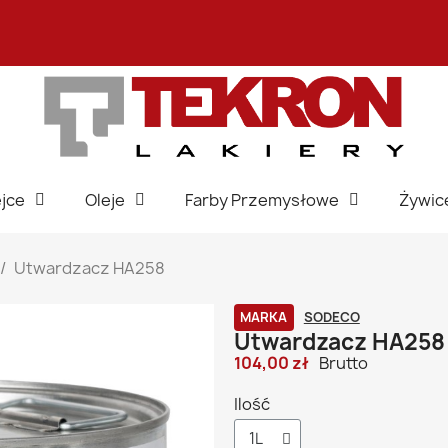
jce
Oleje
Farby Przemysłowe
Żywic
Utwardzacz HA258
MARKA
SODECO
Utwardzacz HA258
104,00 zł
Brutto
Ilość