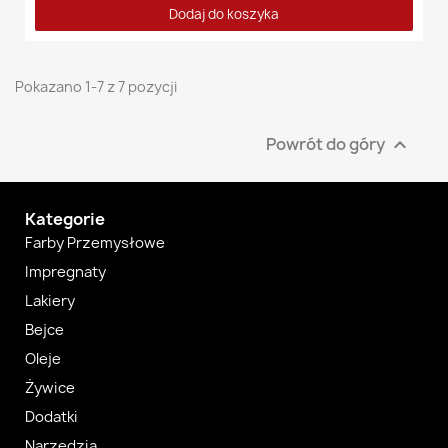
Dodaj do koszyka
Pokazano 1-7 z 7 pozycji
Powrót do góry

Kategorie
Farby Przemysłowe
Impregnaty
Lakiery
Bejce
Oleje
Żywice
Dodatki
Narzędzia