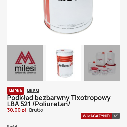
MARKA
MILESI
Podkład bezbarwny Tixotropowy
LBA 521 /Poliuretan/
30,00 zł
Brutto
W MAGAZYNIE:
49