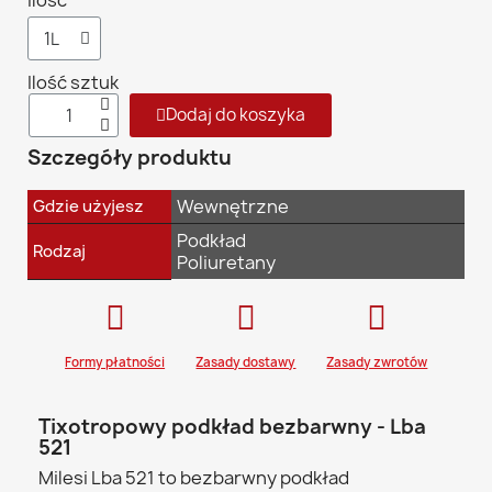
Ilość
Ilość sztuk
Dodaj do koszyka
Szczegóły produktu
Wewnętrzne
Gdzie użyjesz
Podkład
Rodzaj
Poliuretany
Formy płatności
Zasady dostawy
Zasady zwrotów
Tixotropowy podkład bezbarwny - Lba
521
Milesi Lba 521 to bezbarwny podkład