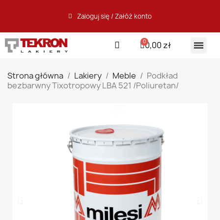
Zaloguj się / Załóż konto
0,00 zł
Strona główna
Lakiery
Meble
Podkład
bezbarwny Tixotropowy LBA 521 /Poliuretan/