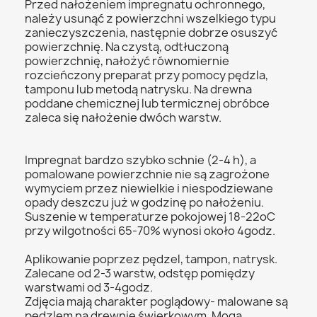
Przed nałożeniem impregnatu ochronnego,
należy usunąć z powierzchni wszelkiego typu
zanieczyszczenia, następnie dobrze osuszyć
powierzchnię. Na czystą, odtłuczoną
powierzchnię, nałożyć równomiernie
rozcieńczony preparat przy pomocy pędzla,
tamponu lub metodą natrysku. Na drewna
poddane chemicznej lub termicznej obróbce
zaleca się nałożenie dwóch warstw.
Impregnat bardzo szybko schnie (2-4 h), a
pomalowane powierzchnie nie są zagrożone
wymyciem przez niewielkie i niespodziewane
opady deszczu już w godzinę po nałożeniu.
Suszenie w temperaturze pokojowej 18-22oC
przy wilgotności 65-70% wynosi około 4godz.
Aplikowanie poprzez pędzel, tampon, natrysk.
Zalecane od 2-3 warstw, odstęp pomiędzy
warstwami od 3-4godz.
Zdjęcia mają charakter poglądowy- malowane są
pędzlem na drewnie świerkowym. Mogą