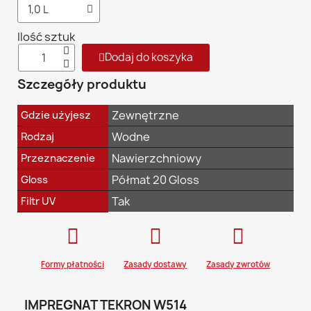
Ilość sztuk
Dodaj do koszyka
Szczegóły produktu
Zewnętrzne
Gdzie użyjesz
Wodne
Rodzaj
Nawierzchniowy
Przeznaczenie
Półmat 20 Gloss
Gloss
Tak
Filtr UV
Formy płatności
Zasady dostawy
Zasady zwrotów
IMPREGNAT TEKRON W514