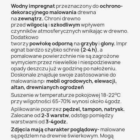
Wodny impregnat
przeznaczony do
ochrono-
dekoracyjnego
malowania
drewna
na
zewnątrz.
Chroni drewno
przed
wilgocią
i
szkodliwym
wpływem
czynników atmosferycznych wnikając w drewno.
Dodatkowo
tworzy
powłokę
odporną
na
grzyby
i
glony.
Impr
egnat bardzo szybko schnie
(2-4 h)
, a
pomalowane powierzchnie nie są zagrożone
wymyciem przez niewielkie i niespodziewane
opady deszczu już w godzinę po nałożeniu.
Doskonale znajduje swoje zastosowanie do
malowania np:
mebli ogrodowych, elewacji,
altan, drewnianych ogrodzeń
o
Suszenie w temperaturze pokojowej 18-22
C
przy wilgotności 65-70% wynosi około 4godz.
Aplikowanie poprzez
pędzel, tampon, natrysk.
Zalecane od
2-3 warstw
, odstęp pomiędzy
warstwami od
3-4godz.
Zdjęcia mają charakter poglądowy-
malowane
są pędzlem na drewnie świerkowym. Mogą