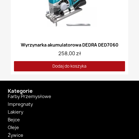
Wyrzynarka akumulatorowa DEDRA DED7060
258,00 zł
Dodaj do koszyka
Kategorie
Farby Przemysłowe
Impregnaty
Lakiery
Bejce
Oleje
Żywice