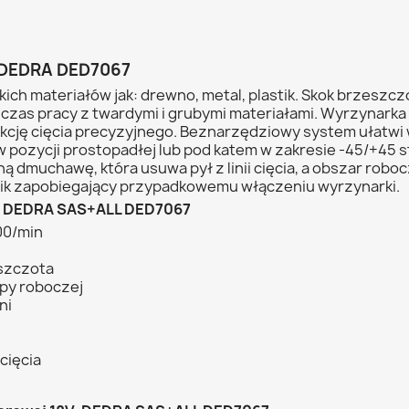
EDRA DED7067
kich materiałów jak: drewno, metal, plastik. Skok brzeszc
zas pracy z twardymi i grubymi materiałami. Wyrzynarka
nkcję cięcia precyzyjnego. Beznarzędziowy system ułatw
w pozycji prostopadłej lub pod katem w zakresie -45/+45
muchawę, która usuwa pył z linii cięcia, a obszar roboc
ik zapobiegający przypadkowemu włączeniu wyrzynarki.
V, DEDRA SAS+ALL DED7067
00/min
szczota
py roboczej
ni
cięcia