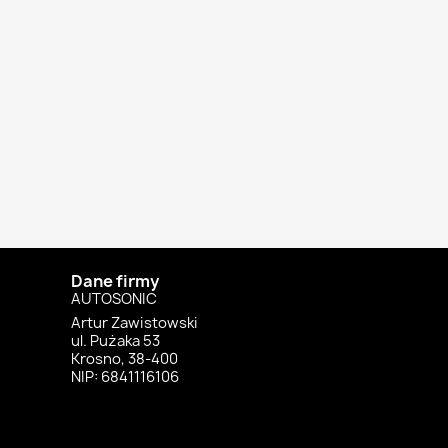
Dane firmy
AUTOSONIC
Artur Zawistowski
ul. Pużaka 53
Krosno, 38-400
NIP: 6841116106