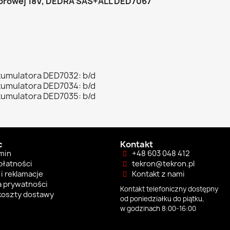
torowej 18V, DEDRA SAS+ALL DED7067
kumulatora DED7032: b/d
kumulatora DED7034: b/d
kumulatora DED7035: b/d
c
Kontakt
min
+48 603 048 412
płatności
tekron@tekron.pl
i reklamacje
Kontakt z nami
a prywatności
Kontakt telefoniczny dostępny
 koszty dostawy
od poniedziałku do piątku,
w godzinach 8:00-16:00