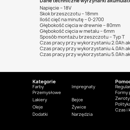
Dane techniczne wyrzynarki akumula
Napięcie – 18V
Skok brzeszczotu – 18mm
Ilość cięć na minutę – 0-2700
Głębokość cięcia w drewnie – 80mm
Głębokość cięcia w metalu – 6mm
Sposób montażu brzeszczotu – Typ T
Czas pracy przy wykorzystaniu 2.0Ah a
Czas pracy przy wykorzystaniu 4.0Ah a
Czas pracy przy wykorzystaniu 5.0Ah a
Kategorie
Pomo
Farby
Impregnaty
Regula
Przemysłowe
Formy 
Zwroty 
Lakiery
Bejce
Polityk
Oleje
Żywice
Czas i
Dodatki
Narzędzia