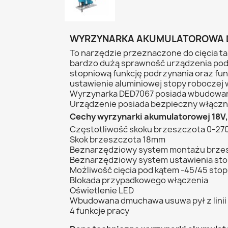
WYRZYNARKA AKUMULATOROWA D
To narzędzie przeznaczone do cięcia ta
bardzo dużą sprawność urządzenia podc
stopniową funkcję podrzynania oraz fu
ustawienie aluminiowej stopy roboczej 
Wyrzynarka DED7067 posiada wbudowaną d
Urządzenie posiada bezpieczny włączn
Cechy wyrzynarki akumulatorowej 18
Częstotliwość skoku brzeszczota 0-27
Skok brzeszczota 18mm
Beznarzędziowy system montażu brze
Beznarzędziowy system ustawienia sto
Możliwość cięcia pod kątem -45/45 stop
Blokada przypadkowego włączenia
Oświetlenie LED
Wbudowana dmuchawa usuwa pył z linii 
4 funkcje pracy