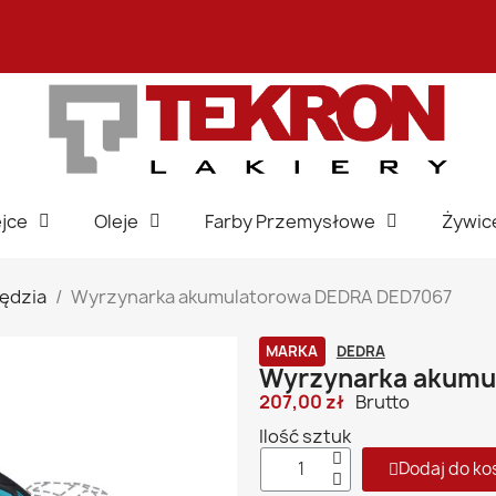
jce
Oleje
Farby Przemysłowe
Żywic
ędzia
Wyrzynarka akumulatorowa DEDRA DED7067
MARKA
DEDRA
Wyrzynarka akumu
207,00 zł
Brutto
Ilość sztuk
Dodaj do ko