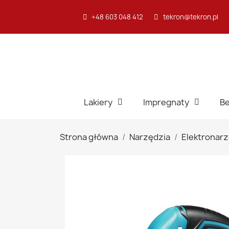
+48 603 048 412
tekron@tekron.pl
Lakiery
Impregnaty
Be
Strona główna
Narzędzia
Elektronarz