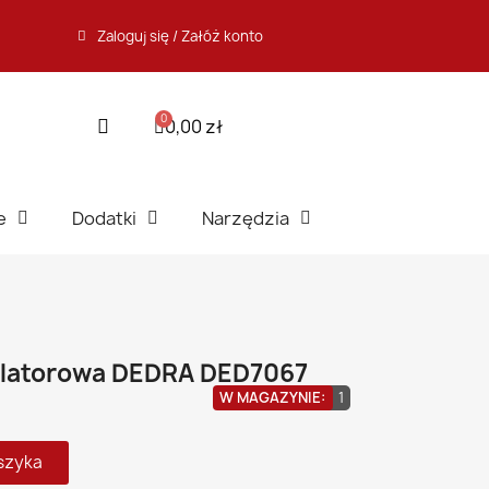
Zaloguj się / Załóż konto
0,00 zł
e
Dodatki
Narzędzia
latorowa DEDRA DED7067
W MAGAZYNIE:
1
szyka