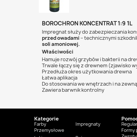
BOROCHRON KONCENTRAT 1:9 1L
Impregnat służy do zabezpieczania kon
przed
owadami
– technicznymi szkodni
soli amoniowej.
Właściwości
Hamuje rozwój grzybów i bakterii na dr
Trwale łączy się z drewnem (zjawisko w
Przedłuża okres użytkowania drewna
Łatwa aplikacja
Do stosowania we wnętrzach i na zewną
Zawiera barwnik kontrolny
Kategorie
Pomo
Farby
Impregnaty
Regula
Przemysłowe
Formy 
Zwroty 