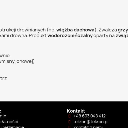
strukcji drewnianych (np.
więźba dachowa
). Zwalcza
grzy
kami drewna. Produkt
wodorozcieńczalny
oparty na
zwią
ewnie
ymiany jonowej)
trz
c
Kontakt
min
+48 603 048 412
płatności
tekron@tekron.pl
i reklamacje
Kontakt z nami