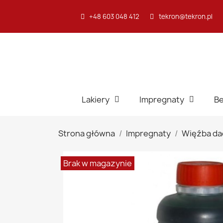
+48 603 048 412
tekron@tekron.pl
Lakiery
Impregnaty
Be
Strona główna
Impregnaty
Więźba d
Brak w magazynie