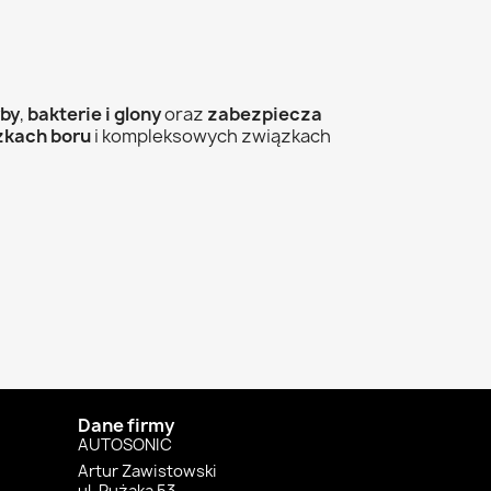
by
,
bakterie
i
glony
oraz
zabezpiecza
zkach
boru
i kompleksowych związkach
Dane firmy
AUTOSONIC
Artur Zawistowski
ul. Pużaka 53