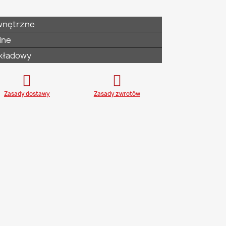
nętrzne
ne
kładowy
Zasady dostawy
Zasady zwrotów