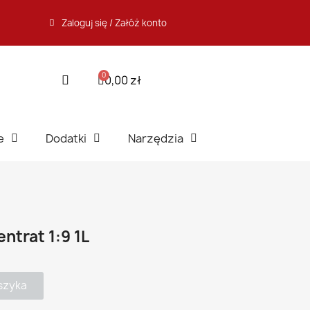
Zaloguj się / Załóż konto
0,00 zł
e
Dodatki
Narzędzia
trat 1:9 1L
szyka