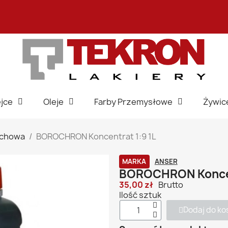
jce
Oleje
Farby Przemysłowe
Żywic
achowa
BOROCHRON Koncentrat 1:9 1L
MARKA
ANSER
BOROCHRON Koncen
35,00 zł
Brutto
Ilość sztuk
Dodaj do ko