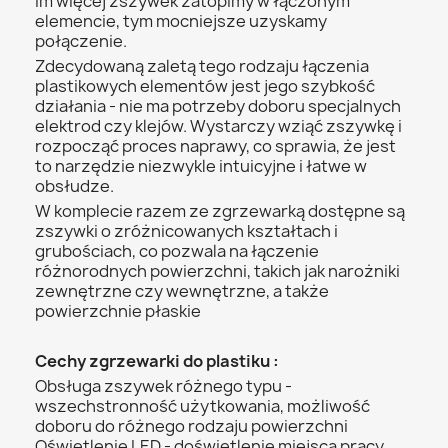
im więcej zszywek zatopimy w łączonym
elemencie, tym mocniejsze uzyskamy
połączenie.
Zdecydowaną zaletą tego rodzaju łączenia
plastikowych elementów jest jego szybkość
działania - nie ma potrzeby doboru specjalnych
elektrod czy klejów. Wystarczy wziąć zszywkę i
rozpocząć proces naprawy, co sprawia, że jest
to narzędzie niezwykle intuicyjne i łatwe w
obsłudze.
W komplecie razem ze zgrzewarką dostępne są
zszywki o zróżnicowanych kształtach i
grubościach, co pozwala na łączenie
różnorodnych powierzchni, takich jak narożniki
zewnętrzne czy wewnętrzne, a także
powierzchnie płaskie
Cechy zgrzewarki do plastiku :
Obsługa zszywek różnego typu -
wszechstronność użytkowania, możliwość
doboru do różnego rodzaju powierzchni
Oświetlenie LED - doświetlenie miejsca pracy