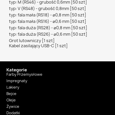
typ: M (RS46) - grubość 0,6mm [50 szt]
typ: V (RS48) - grubość 0,8mm [50 szt]
typ: fala mała (RS18) - ⌀0,8 mm [50 szt]
typ: fala mała (RS16) - ⌀0,6 mm [50 szt]
typ: fala duża (RS28) - ⌀0,8 mm [50 szt]
typ: fala duża (RS26) - ⌀0,6 mm [50 szt]
Grot lutowniczy [1 szt]
Kabel zasilający USB-C [1 szt]
Kategorie
Farby Przemysłowe
Impregnaty
Lakiery
Bejce
Oleje
Żywice
Dodatki