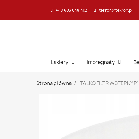
+48 603 048 412
tekron@tekron.pl
Lakiery
Impregnaty
Be
Strona główna
ITALKO FILTR WSTĘPNY P1