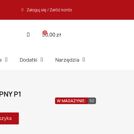
Zaloguj się / Załóż konto
0,00 zł
e
Dodatki
Narzędzia
PNY P1
W MAGAZYNIE:
50
szyka