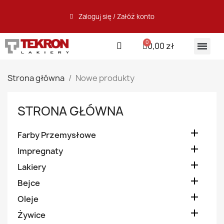
Zaloguj się / Załóż konto
0,00 zł
Strona główna
Nowe produkty
STRONA GŁÓWNA

Farby Przemysłowe

Impregnaty

Lakiery

Bejce

Oleje

Żywice