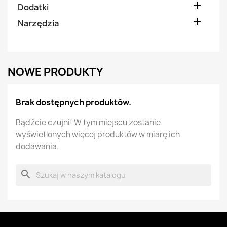

Dodatki

Narzędzia
NOWE PRODUKTY
Brak dostępnych produktów.
Bądźcie czujni! W tym miejscu zostanie
wyświetlonych więcej produktów w miarę ich
dodawania.
search